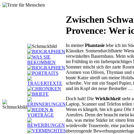
Zwischen Schwa
Provence: Wer i
In meiner
Phantasie
lebe ich im Sü
Klassiker. Sonnendurchflutete Wiese
verwinkeltes Bauernhaus. Mein wild
im Frühling in ein farbenprächtiges
Sommer mischt sich der zarte Rosen
Aromen von Oliven, Thymian und 
bunte Katze streift um meine Holzba
schreibe. Vor mir ein Stapel Papier,
und im Kopf der neue Bestseller …
Doch halt! Die
Wirklichkeit
sieht a
Laptop, Scanner und Telefon teilen 
Wenn es klingelt, bin ich ganz Ohr
Anrufers. Denn der braucht meist ke
das, was meine Stärke ist: einen fei
würdevolle Trauerrede, eine packen
überzeugende Bewerbungsunterlagen